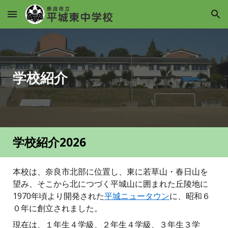
Skip to main content
Skip to navigation
学校紹介
学校紹介2026
本校は、奈良市北部に位置し、東に若草山・春日山を
望み、そこから北につづく平城山に囲まれた丘陵地に
1970年頃より開発された
平城ニュータウン
に、昭和６
０年に創立されました。
現在は、１年生４学級、２年生４学級、３年生３学